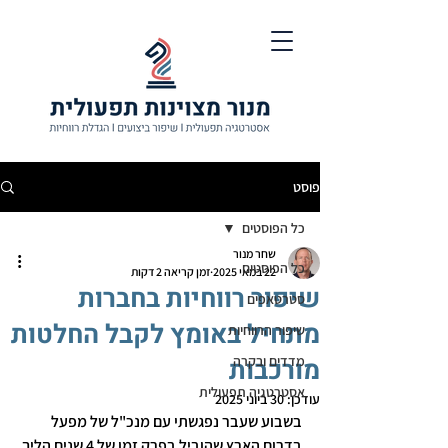
פוסט
כל הפוסטים
שחר מנור
כל הפוסטים
22 במאי 2025
זמן קריאה 2 דקות
שיפור רווחיות בחברות
סטרטאפים
מתחיל באומץ לקבל החלטות
שיפור הרווחיות
מדדים ובקרה
מורכבות
אסטרטגיה תפעולית
עודכן:
30 ביוני 2025
בשבוע שעבר נפגשתי עם מנכ"ל של מפעל 
בדרום הארץ שהוביל בפרק זמן של 4 שנים הליך 