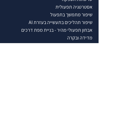
אסטרטגיה תפעולית
שיפור מתמשך בתפעול
שיפור תהליכים בתעשייה בעזרת AI
אבחון תפעולי מהיר - בניית מפת דרכים
מדידה ובקרה
ניהול שרשראות אספקה
שילוב טכנולוגיות מתקדמות
בחינת נאותות תפעולית
השבחת חברות
ליווי מיזוג חברות
מתודולוגיה לשיפור הרווחיות התפעולית
ניהול קבלני משנה
ליווי לקבלת מענקים
ייעוץ תפעולי בסבסוד ממשלתי
תעשיות בהן אנו מתמחים
קמעונאות